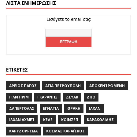
ΛΊΣΤΑ ΕΝΗΜΈΡΩΣΗΣ
Εισάγετε το email σας:
ΕΤΙΚΈΤΕΣ
ΆΡΕΙΟΣ ΠΆΓΟΣ
ΑΓΊΑ ΠΕΤΡΟΎΠΟΛΗ
ΑΠΟΚΕΝΤΡΩΜΈΝΗ
ΓΙΛΝΤΙΡΊΜ
ΓΚΑΡΆΝΗΣ
ΔΕΥΑΚ
ΔΠΘ
ΔΑΠΈΡΓΟΛΑΣ
ΕΓΝΑΤΊΑ
ΘΡΆΚΗ
ΙΛΧΆΝ
ΙΛΧΆΝ ΑΧΜΈΤ
ΚΕΔΕ
ΚΟΙΝΣΕΠ
ΚΑΡΑΚΟΛΊΔΗΣ
ΚΑΡΥΔΌΡΡΕΜΑ
ΚΟΣΜΆΣ ΚΑΡΑΪ́ΣΚΟΣ