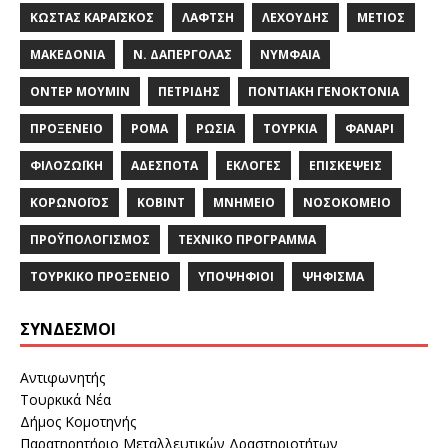
ΚΏΣΤΑΣ ΚΑΡΑΪ́ΣΚΟΣ
ΛΑΦΤΣΉ
ΛΕΧΟΎΔΗΣ
ΜΈΤΙΟΣ
ΜΑΚΕΔΟΝΊΑ
Ν. ΔΑΠΈΡΓΟΛΑΣ
ΝΥΜΦΑΊΑ
ΟΝΤΈΡ ΜΟΥΜΊΝ
ΠΕΤΡΊΔΗΣ
ΠΟΝΤΙΑΚΉ ΓΕΝΟΚΤΟΝΊΑ
ΠΡΟΞΕΝΕΊΟ
ΡΟΜΆ
ΡΩΣΊΑ
ΤΟΥΡΚΊΑ
ΦΑΝΆΡΙ
ΦΙΛΟΖΩΪΚΉ
ΑΔΈΣΠΟΤΑ
ΕΚΛΟΓΈΣ
ΕΠΙΣΚΈΨΕΙΣ
ΚΟΡΩΝΟΪΌΣ
ΚΌΒΙΝΤ
ΜΝΗΜΕΊΟ
ΝΟΣΟΚΟΜΕΊΟ
ΠΡΟΫΠΟΛΟΓΙΣΜΌΣ
ΤΕΧΝΙΚΌ ΠΡΌΓΡΑΜΜΑ
ΤΟΥΡΚΙΚΌ ΠΡΟΞΕΝΕΊΟ
ΥΠΟΨΉΦΙΟΙ
ΨΉΦΙΣΜΑ
ΣΎΝΔΕΣΜΟΙ
Αντιφωνητής
Τουρκικά Νέα
Δήμος Κομοτηνής
Παρατηρητήριο Μεταλλευτικών Δραστηριοτήτων