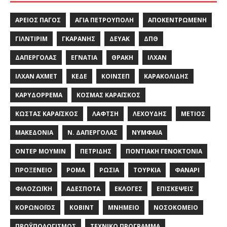
ΆΡΕΙΟΣ ΠΆΓΟΣ
ΑΓΊΑ ΠΕΤΡΟΎΠΟΛΗ
ΑΠΟΚΕΝΤΡΩΜΈΝΗ
ΓΙΛΝΤΙΡΊΜ
ΓΚΑΡΆΝΗΣ
ΔΕΥΑΚ
ΔΠΘ
ΔΑΠΈΡΓΟΛΑΣ
ΕΓΝΑΤΊΑ
ΘΡΆΚΗ
ΙΛΧΆΝ
ΙΛΧΆΝ ΑΧΜΈΤ
ΚΕΔΕ
ΚΟΙΝΣΕΠ
ΚΑΡΑΚΟΛΊΔΗΣ
ΚΑΡΥΔΌΡΡΕΜΑ
ΚΟΣΜΆΣ ΚΑΡΑΪ́ΣΚΟΣ
ΚΏΣΤΑΣ ΚΑΡΑΪ́ΣΚΟΣ
ΛΑΦΤΣΉ
ΛΕΧΟΎΔΗΣ
ΜΈΤΙΟΣ
ΜΑΚΕΔΟΝΊΑ
Ν. ΔΑΠΈΡΓΟΛΑΣ
ΝΥΜΦΑΊΑ
ΟΝΤΈΡ ΜΟΥΜΊΝ
ΠΕΤΡΊΔΗΣ
ΠΟΝΤΙΑΚΉ ΓΕΝΟΚΤΟΝΊΑ
ΠΡΟΞΕΝΕΊΟ
ΡΟΜΆ
ΡΩΣΊΑ
ΤΟΥΡΚΊΑ
ΦΑΝΆΡΙ
ΦΙΛΟΖΩΪΚΉ
ΑΔΈΣΠΟΤΑ
ΕΚΛΟΓΈΣ
ΕΠΙΣΚΈΨΕΙΣ
ΚΟΡΩΝΟΪΌΣ
ΚΌΒΙΝΤ
ΜΝΗΜΕΊΟ
ΝΟΣΟΚΟΜΕΊΟ
ΠΡΟΫΠΟΛΟΓΙΣΜΌΣ
ΤΕΧΝΙΚΌ ΠΡΌΓΡΑΜΜΑ