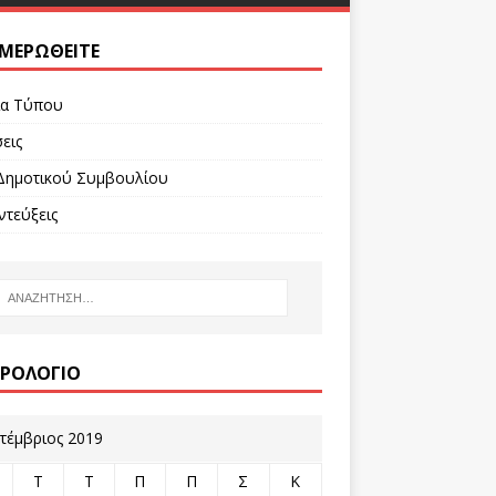
ΜΕΡΩΘΕΊΤΕ
ία Τύπου
εις
Δημοτικού Συμβουλίου
ντεύξεις
ΡΟΛΌΓΙΟ
τέμβριος 2019
Τ
Τ
Π
Π
Σ
Κ