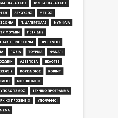
ΜΆΣ ΚΑΡΑΪ́ΣΚΟΣ
ΚΏΣΤΑΣ ΚΑΡΑΪ́ΣΚΟΣ
ΦΤΣΉ
ΛΕΧΟΎΔΗΣ
ΜΈΤΙΟΣ
ΕΔΟΝΊΑ
Ν. ΔΑΠΈΡΓΟΛΑΣ
ΝΥΜΦΑΊΑ
ΈΡ ΜΟΥΜΊΝ
ΠΕΤΡΊΔΗΣ
ΤΙΑΚΉ ΓΕΝΟΚΤΟΝΊΑ
ΠΡΟΞΕΝΕΊΟ
ΜΆ
ΡΩΣΊΑ
ΤΟΥΡΚΊΑ
ΦΑΝΆΡΙ
ΟΖΩΪΚΉ
ΑΔΈΣΠΟΤΑ
ΕΚΛΟΓΈΣ
ΣΚΈΨΕΙΣ
ΚΟΡΩΝΟΪΌΣ
ΚΌΒΙΝΤ
ΗΜΕΊΟ
ΝΟΣΟΚΟΜΕΊΟ
ΟΫΠΟΛΟΓΙΣΜΌΣ
ΤΕΧΝΙΚΌ ΠΡΌΓΡΑΜΜΑ
ΡΚΙΚΌ ΠΡΟΞΕΝΕΊΟ
ΥΠΟΨΉΦΙΟΙ
ΦΙΣΜΑ