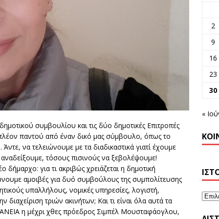
2
9
16
23
30
« Ιού
δημοτικού συμβουλίου και τις δύο δημοτικές Επιτροπές
ΚΟΙ
 πλέον παντού από έναν δικό μας σύμβουλο, όπως το
 Άντε, να τελειώνουμε με τα διαδικαστικά γιατί έχουμε
 αναδείξουμε, τόσους πισινούς να ξεβολέψουμε!
 δήμαρχο: για τι ακριβώς χρειάζεται η δημοτική
ΙΣΤ
ουμε αμοιβές για δυό συμβούλους της συμπολίτευσης
κητικούς υπαλλήλους, νομικές υπηρεσίες, λογιστή,
ν διαχείριση τριών ακινήτων; Και τι είναι όλα αυτά τα
ΦΑΝΕΙΑ η μέχρι χθες πρόεδρος Σιμπέλ Μουσταφάογλου,
ΛΊΣ