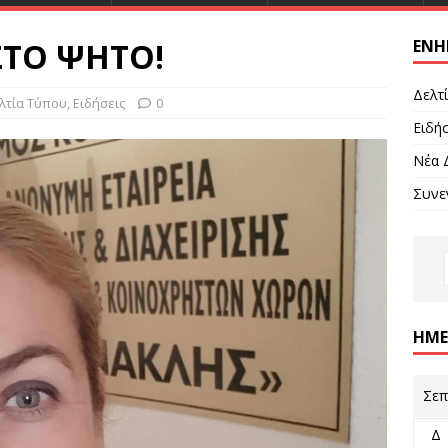
ΤΟ ΨΗΤΟ!
ΕΝΗ
Δελτ
λτία Τύπου
,
Ειδήσεις
0
Ειδήσ
Νέα 
Συνε
ΗΜΕ
Σεπ
Δ