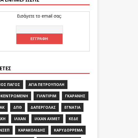
Εισάγετε το email σας:
ΚΈΤΕΣ
ΙΟΣ ΠΆΓΟΣ
ΑΓΊΑ ΠΕΤΡΟΎΠΟΛΗ
ΟΚΕΝΤΡΩΜΈΝΗ
ΓΙΛΝΤΙΡΊΜ
ΓΚΑΡΆΝΗΣ
ΑΚ
ΔΠΘ
ΔΑΠΈΡΓΟΛΑΣ
ΕΓΝΑΤΊΑ
ΆΚΗ
ΙΛΧΆΝ
ΙΛΧΆΝ ΑΧΜΈΤ
ΚΕΔΕ
ΝΣΕΠ
ΚΑΡΑΚΟΛΊΔΗΣ
ΚΑΡΥΔΌΡΡΕΜΑ