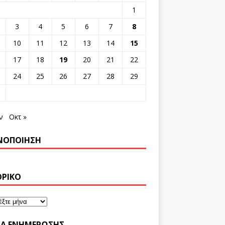
1
3
4
5
6
7
8
10
11
12
13
14
15
17
18
19
20
21
22
24
25
26
27
28
29
ν
Οκτ »
ΝΟΠΟΊΗΣΗ
ΟΡΙΚΌ
ΤΑ ΕΝΗΜΈΡΩΣΗΣ