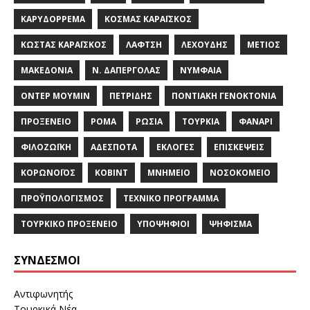
ΚΑΡΥΔΌΡΡΕΜΑ
ΚΟΣΜΆΣ ΚΑΡΑΪ́ΣΚΟΣ
ΚΏΣΤΑΣ ΚΑΡΑΪ́ΣΚΟΣ
ΛΑΦΤΣΉ
ΛΕΧΟΎΔΗΣ
ΜΈΤΙΟΣ
ΜΑΚΕΔΟΝΊΑ
Ν. ΔΑΠΈΡΓΟΛΑΣ
ΝΥΜΦΑΊΑ
ΟΝΤΈΡ ΜΟΥΜΊΝ
ΠΕΤΡΊΔΗΣ
ΠΟΝΤΙΑΚΉ ΓΕΝΟΚΤΟΝΊΑ
ΠΡΟΞΕΝΕΊΟ
ΡΟΜΆ
ΡΩΣΊΑ
ΤΟΥΡΚΊΑ
ΦΑΝΆΡΙ
ΦΙΛΟΖΩΪΚΉ
ΑΔΈΣΠΟΤΑ
ΕΚΛΟΓΈΣ
ΕΠΙΣΚΈΨΕΙΣ
ΚΟΡΩΝΟΪΌΣ
ΚΌΒΙΝΤ
ΜΝΗΜΕΊΟ
ΝΟΣΟΚΟΜΕΊΟ
ΠΡΟΫΠΟΛΟΓΙΣΜΌΣ
ΤΕΧΝΙΚΌ ΠΡΌΓΡΑΜΜΑ
ΤΟΥΡΚΙΚΌ ΠΡΟΞΕΝΕΊΟ
ΥΠΟΨΉΦΙΟΙ
ΨΉΦΙΣΜΑ
ΣΎΝΔΕΣΜΟΙ
Αντιφωνητής
Τουρκικά Νέα