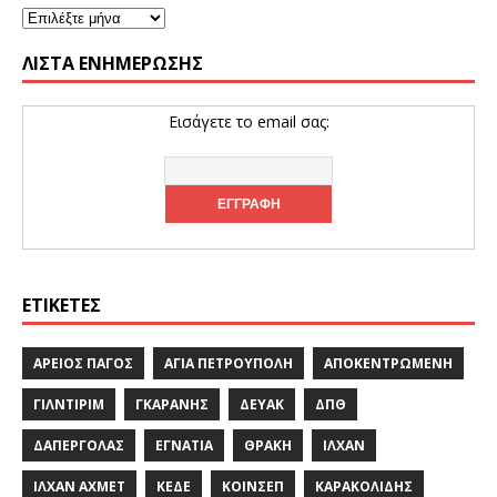
ΛΊΣΤΑ ΕΝΗΜΈΡΩΣΗΣ
Εισάγετε το email σας:
ΕΤΙΚΈΤΕΣ
ΆΡΕΙΟΣ ΠΆΓΟΣ
ΑΓΊΑ ΠΕΤΡΟΎΠΟΛΗ
ΑΠΟΚΕΝΤΡΩΜΈΝΗ
ΓΙΛΝΤΙΡΊΜ
ΓΚΑΡΆΝΗΣ
ΔΕΥΑΚ
ΔΠΘ
ΔΑΠΈΡΓΟΛΑΣ
ΕΓΝΑΤΊΑ
ΘΡΆΚΗ
ΙΛΧΆΝ
ΙΛΧΆΝ ΑΧΜΈΤ
ΚΕΔΕ
ΚΟΙΝΣΕΠ
ΚΑΡΑΚΟΛΊΔΗΣ