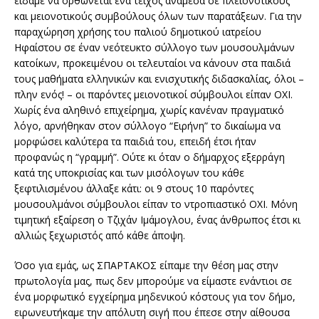
είδαμε να ορθώνεται ένα τείχος ανάμεσα σε πλειονοτικούς
και μειονοτικούς συμβούλους όλων των παρατάξεων. Για την
παραχώρηση χρήσης του παλιού δημοτικού ιατρείου
Ηφαίστου σε έναν νεότευκτο σύλλογο των μουσουλμάνων
κατοίκων, προκειμένου οι τελευταίοι να κάνουν στα παιδιά
τους μαθήματα ελληνικών και ενισχυτικής διδασκαλίας, όλοι –
πλην ενός! – οι παρόντες μειονοτικοί σύμβουλοι είπαν ΟΧΙ.
Χωρίς ένα αληθινό επιχείρημα, χωρίς κανέναν πραγματικό
λόγο, αρνήθηκαν στον σύλλογο “Ειρήνη” το δικαίωμα να
μορφώσει καλύτερα τα παιδιά του, επειδή έτσι ήταν
προφανώς η “γραμμή”. Ούτε κι όταν ο δήμαρχος εξερράγη
κατά της υποκρισίας και των μισόλογων του κάθε
ξεφτιλισμένου άλλαξε κάτι: οι 9 στους 10 παρόντες
μουσουλμάνοι σύμβουλοι είπαν το ντροπιαστικό ΟΧΙ. Μόνη
τιμητική εξαίρεση ο Τζιχάν Ιμάμογλου, ένας άνθρωπος έτσι κι
αλλιώς ξεχωριστός από κάθε άποψη.
Όσο για εμάς, ως ΣΠΑΡΤΑΚΟΣ είπαμε την θέση μας στην
πρωτολογία μας, πως δεν μπορούμε να είμαστε ενάντιοι σε
ένα μορφωτικό εγχείρημα μηδενικού κόστους για τον δήμο,
ειρωνευτήκαμε την απόλυτη σιγή που έπεσε στην αίθουσα