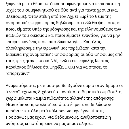
ξαφνικά με το θέμα αυτό και συμφωνήσαμε να περιοριστεί η
ισχύς του συμφωνητικού σε δύο αντί για πέντε χρόνια (και
βλέπουμε). Όταν ετέθη από τον Αχμέτ Εμρέ το θέμα της
ονομαστικής ψηφοφορίας δηλώσαμε ότι εδώ θα ψηφίσουμε
ποιοι είμαστε υπέρ της μόρφωσης και της ελληνομάθειας των
παιδιών του οικισμού και ποιοι είμαστε εναντίον, για να μην
κρυφτεί κανένας πίσω από δικαιολογίες. Και τέλος,
ολοκληρώσαμε την ειρωνική μας παρέμβαση κατά την
διάρκεια της ονομαστικής ψηφοφορίας: οι δύο ψήφοι μας από
τους τρεις ήταν φυσικά ΝΑΙ, ενώ ο επικεφαλής Κώστας
Καραΐσκος δήλωσε ότι ψηφίζει …ΟΧΙ για να σπάσει το
“απαρτχάιντ”!
Αναρωτιόμαστε, με τι μούτρα θα βγούνε αύριο στον δρόμο οι
“εννέα”, έχοντας διχάσει έτσι αναίτια το δημοτικό συμβούλιο,
χωρίς μάλιστα καμμία πιθανότητα αλλαγής της απόφασης;
Ήταν κάποιο προσκλητήριο όπου έπρεπε να δηλώσουν
παρόντες και όλα μετά πάλι σαν να μην έγινε τίποτε;
Προφανώς μας έχουν για δεδομένους, αναξιοπρεπείς ή
ανόητους κι αυτό πρέπει να μας απασχολήσει.