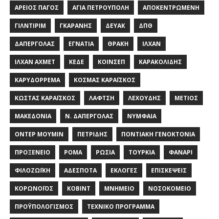
ΆΡΕΙΟΣ ΠΆΓΟΣ
ΑΓΊΑ ΠΕΤΡΟΎΠΟΛΗ
ΑΠΟΚΕΝΤΡΩΜΈΝΗ
ΓΙΛΝΤΙΡΊΜ
ΓΚΑΡΆΝΗΣ
ΔΕΥΑΚ
ΔΠΘ
ΔΑΠΈΡΓΟΛΑΣ
ΕΓΝΑΤΊΑ
ΘΡΆΚΗ
ΙΛΧΆΝ
ΙΛΧΆΝ ΑΧΜΈΤ
ΚΕΔΕ
ΚΟΙΝΣΕΠ
ΚΑΡΑΚΟΛΊΔΗΣ
ΚΑΡΥΔΌΡΡΕΜΑ
ΚΟΣΜΆΣ ΚΑΡΑΪ́ΣΚΟΣ
ΚΏΣΤΑΣ ΚΑΡΑΪ́ΣΚΟΣ
ΛΑΦΤΣΉ
ΛΕΧΟΎΔΗΣ
ΜΈΤΙΟΣ
ΜΑΚΕΔΟΝΊΑ
Ν. ΔΑΠΈΡΓΟΛΑΣ
ΝΥΜΦΑΊΑ
ΟΝΤΈΡ ΜΟΥΜΊΝ
ΠΕΤΡΊΔΗΣ
ΠΟΝΤΙΑΚΉ ΓΕΝΟΚΤΟΝΊΑ
ΠΡΟΞΕΝΕΊΟ
ΡΟΜΆ
ΡΩΣΊΑ
ΤΟΥΡΚΊΑ
ΦΑΝΆΡΙ
ΦΙΛΟΖΩΪΚΉ
ΑΔΈΣΠΟΤΑ
ΕΚΛΟΓΈΣ
ΕΠΙΣΚΈΨΕΙΣ
ΚΟΡΩΝΟΪΌΣ
ΚΌΒΙΝΤ
ΜΝΗΜΕΊΟ
ΝΟΣΟΚΟΜΕΊΟ
ΠΡΟΫΠΟΛΟΓΙΣΜΌΣ
ΤΕΧΝΙΚΌ ΠΡΌΓΡΑΜΜΑ