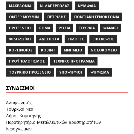
ΜΑΚΕΔΟΝΊΑ
Ν. ΔΑΠΈΡΓΟΛΑΣ
ΝΥΜΦΑΊΑ
ΟΝΤΈΡ ΜΟΥΜΊΝ
ΠΕΤΡΊΔΗΣ
ΠΟΝΤΙΑΚΉ ΓΕΝΟΚΤΟΝΊΑ
ΠΡΟΞΕΝΕΊΟ
ΡΟΜΆ
ΡΩΣΊΑ
ΤΟΥΡΚΊΑ
ΦΑΝΆΡΙ
ΦΙΛΟΖΩΪΚΉ
ΑΔΈΣΠΟΤΑ
ΕΚΛΟΓΈΣ
ΕΠΙΣΚΈΨΕΙΣ
ΚΟΡΩΝΟΪΌΣ
ΚΌΒΙΝΤ
ΜΝΗΜΕΊΟ
ΝΟΣΟΚΟΜΕΊΟ
ΠΡΟΫΠΟΛΟΓΙΣΜΌΣ
ΤΕΧΝΙΚΌ ΠΡΌΓΡΑΜΜΑ
ΤΟΥΡΚΙΚΌ ΠΡΟΞΕΝΕΊΟ
ΥΠΟΨΉΦΙΟΙ
ΨΉΦΙΣΜΑ
ΣΎΝΔΕΣΜΟΙ
Αντιφωνητής
Τουρκικά Νέα
Δήμος Κομοτηνής
Παρατηρητήριο Μεταλλευτικών Δραστηριοτήτων
Ινφογνώμων