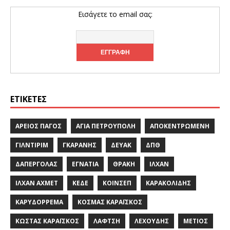
Εισάγετε το email σας:
ΕΤΙΚΈΤΕΣ
ΆΡΕΙΟΣ ΠΆΓΟΣ
ΑΓΊΑ ΠΕΤΡΟΎΠΟΛΗ
ΑΠΟΚΕΝΤΡΩΜΈΝΗ
ΓΙΛΝΤΙΡΊΜ
ΓΚΑΡΆΝΗΣ
ΔΕΥΑΚ
ΔΠΘ
ΔΑΠΈΡΓΟΛΑΣ
ΕΓΝΑΤΊΑ
ΘΡΆΚΗ
ΙΛΧΆΝ
ΙΛΧΆΝ ΑΧΜΈΤ
ΚΕΔΕ
ΚΟΙΝΣΕΠ
ΚΑΡΑΚΟΛΊΔΗΣ
ΚΑΡΥΔΌΡΡΕΜΑ
ΚΟΣΜΆΣ ΚΑΡΑΪ́ΣΚΟΣ
ΚΏΣΤΑΣ ΚΑΡΑΪ́ΣΚΟΣ
ΛΑΦΤΣΉ
ΛΕΧΟΎΔΗΣ
ΜΈΤΙΟΣ