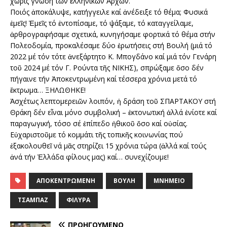
χωρίς γνώση τῶν ἑλληνικῶν Ἀρχῶν.
Ποιός ἀποκάλυψε, κατήγγειλε καί ἀνέδειξε τό θέμα; Φυσικά
ἐμεῖς! Ἐμεῖς τό ἐντοπίσαμε, τό ψάξαμε, τό καταγγείλαμε,
ἀρθρογραφήσαμε σχετικά, κυνηγήσαμε φορτικά τό θέμα στήν
Πολεοδομία, προκαλέσαμε δύο ἐρωτήσεις στή Βουλή (μιά τό
2022 μέ τόν τότε ἀνεξάρτητο Κ. Μπογδάνο καί μιά τόν Γενάρη
τοῦ 2024 μέ τόν Γ. Ρούντα τῆς ΝΙΚΗΣ), σπρώξαμε ὅσο δέν
πήγαινε τήν Ἀποκεντρωμένη καί τέσσερα χρόνια μετά τό
ἔκτρωμα… ΞΗΛΩΘΗΚΕ!
Ἀσχέτως λεπτομερειῶν λοιπόν, ἡ δράση τοῦ ΣΠΑΡΤΑΚΟΥ στή
Θράκη δέν εἶναι μόνο συμβολική – ἐκτονωτική ἀλλά ἐνίοτε καί
παραγωγική, τόσο σέ ἐπίπεδο ἠθικοῦ ὅσο καί οὐσίας.
Εὐχαριστοῦμε τό κομμάτι τῆς τοπικῆς κοινωνίας πού
ἐξακολουθεῖ νά μᾶς στηρίζει 15 χρόνια τώρα (ἀλλά καί τούς
ἀνά τήν Ἑλλάδα φίλους μας) καί… συνεχίζουμε!
ΑΠΟΚΕΝΤΡΩΜΈΝΗ
ΒΟΥΛΉ
ΜΝΗΜΕΊΟ
ΤΣΑΜΠΆΖ
ΦΙΛΎΡΑ
ΠΡΟΗΓΟΎΜΕΝΟ