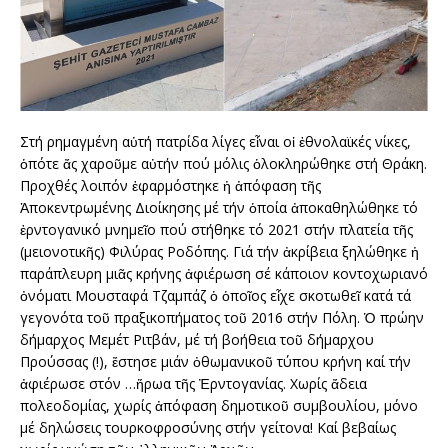
Στή ρημαγμένη αὐτή πατρίδα λίγες εἶναι οἱ ἐθνολαϊκές νίκες,
ὁπότε ἄς χαροῦμε αὐτήν πού μόλις ὁλοκληρώθηκε στή Θράκη.
Προχθές λοιπόν ἐφαρμόστηκε ἡ ἀπόφαση τῆς
Ἀποκεντρωμένης Διοίκησης μέ τήν ὁποία ἀποκαθηλώθηκε τό
ἐρντογανικό μνημεῖο πού στήθηκε τό 2021 στήν πλατεία τῆς
(μειονοτικῆς) Φιλύρας Ροδόπης. Γιά τήν ἀκρίβεια ξηλώθηκε ἡ
παράπλευρη μιᾶς κρήνης ἀφιέρωση σέ κάποιον κοντοχωριανό
ὀνόματι Μουσταφά Τζαμπάζ ὁ ὁποῖος εἶχε σκοτωθεῖ κατά τά
γεγονότα τοῦ πραξικοπήματος τοῦ 2016 στήν Πόλη. Ὁ πρώην
δήμαρχος Μεμέτ Ριτβάν, μέ τή βοήθεια τοῦ δήμαρχου
Προύσσας (!), ἔστησε μιάν ὀθωμανικοῦ τύπου κρήνη καί τήν
ἀφιέρωσε στόν …ἥρωα τῆς Ἐρντογανίας. Χωρίς ἄδεια
πολεοδομίας, χωρίς ἀπόφαση δημοτικοῦ συμβουλίου, μόνο
μέ δηλώσεις τουρκοφροσύνης στήν γείτονα! Καί βεβαίως