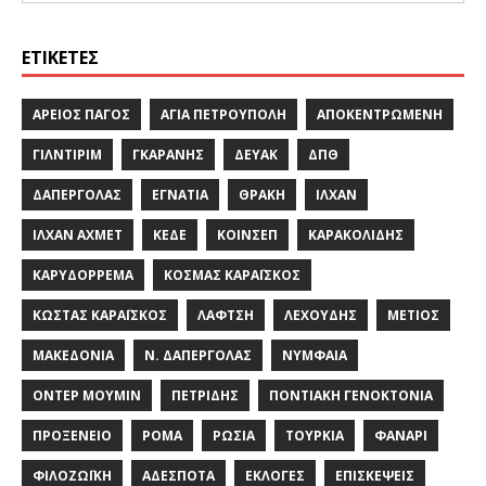
ΕΤΙΚΈΤΕΣ
ΆΡΕΙΟΣ ΠΆΓΟΣ
ΑΓΊΑ ΠΕΤΡΟΎΠΟΛΗ
ΑΠΟΚΕΝΤΡΩΜΈΝΗ
ΓΙΛΝΤΙΡΊΜ
ΓΚΑΡΆΝΗΣ
ΔΕΥΑΚ
ΔΠΘ
ΔΑΠΈΡΓΟΛΑΣ
ΕΓΝΑΤΊΑ
ΘΡΆΚΗ
ΙΛΧΆΝ
ΙΛΧΆΝ ΑΧΜΈΤ
ΚΕΔΕ
ΚΟΙΝΣΕΠ
ΚΑΡΑΚΟΛΊΔΗΣ
ΚΑΡΥΔΌΡΡΕΜΑ
ΚΟΣΜΆΣ ΚΑΡΑΪ́ΣΚΟΣ
ΚΏΣΤΑΣ ΚΑΡΑΪ́ΣΚΟΣ
ΛΑΦΤΣΉ
ΛΕΧΟΎΔΗΣ
ΜΈΤΙΟΣ
ΜΑΚΕΔΟΝΊΑ
Ν. ΔΑΠΈΡΓΟΛΑΣ
ΝΥΜΦΑΊΑ
ΟΝΤΈΡ ΜΟΥΜΊΝ
ΠΕΤΡΊΔΗΣ
ΠΟΝΤΙΑΚΉ ΓΕΝΟΚΤΟΝΊΑ
ΠΡΟΞΕΝΕΊΟ
ΡΟΜΆ
ΡΩΣΊΑ
ΤΟΥΡΚΊΑ
ΦΑΝΆΡΙ
ΦΙΛΟΖΩΪΚΉ
ΑΔΈΣΠΟΤΑ
ΕΚΛΟΓΈΣ
ΕΠΙΣΚΈΨΕΙΣ